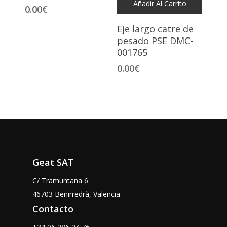
Añadir Al Carrito
0.00
€
Eje largo catre de
pesado PSE DMC-
001765
0.00
€
Geat SAT
C/ Tramuntana 6
46703 Benirredrà, Valencia
Contacto