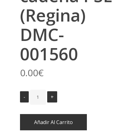
(Regina)
DMC-
001560
0.00
€
Añadir Al Carrito