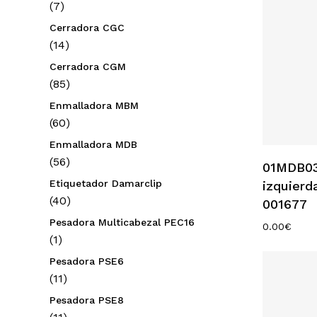
7
7
productos
Cerradora CGC
14
14
productos
Cerradora CGM
85
85
productos
Enmalladora MBM
60
60
productos
Enmalladora MDB
56
56
01MDB03
productos
Etiquetador Damarclip
izquier
40
40
001677
productos
Pesadora Multicabezal PEC16
0.00
€
1
1
producto
Pesadora PSE6
11
11
productos
Pesadora PSE8
11