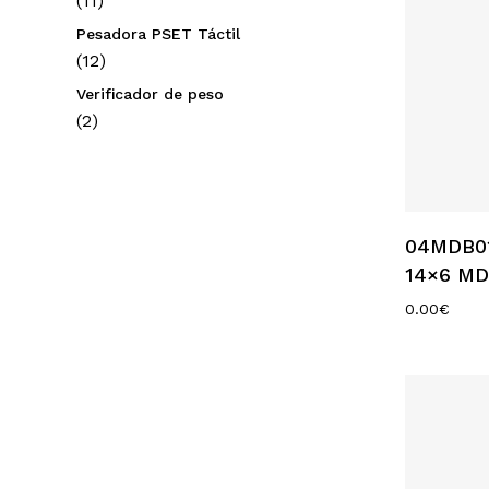
11
productos
Pesadora PSET Táctil
12
12
productos
Verificador de peso
2
2
productos
04MDB01
14×6 MD
0.00
€