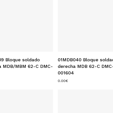
Añadir Al Carrito
Añadir Al Carrito
9 Bloque soldado
01MDB040 Bloque solda
da MDB/MBM 62-C DMC-
derecha MDB 62-C DMC
001604
0.00
€