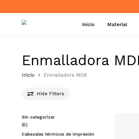
Skip
to
main
Inicio
Material
content
Enmalladora MD
Inicio
Enmalladora MDB
Hide
Filters
Sin categorizar
6
6
productos
Cabezales térmicos de impresión