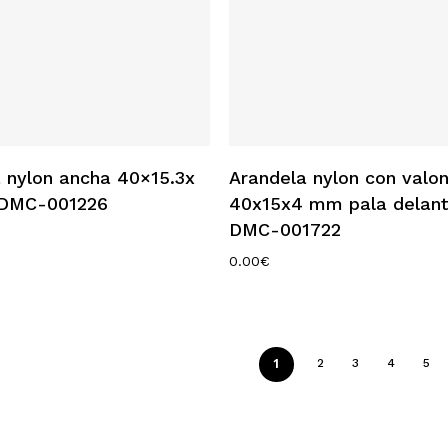
Añadir Al Carrito
Añadir Al Carrito
 nylon ancha 40×15.3x
Arandela nylon con valo
DMC-001226
40x15x4 mm pala delant
DMC-001722
0.00
€
1
2
3
4
5