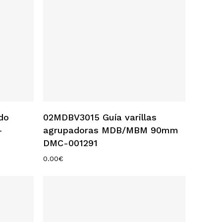
Añadir Al Carrito
do
02MDBV3015 Guía varillas
-
agrupadoras MDB/MBM 90mm
DMC-001291
0.00
€