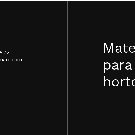
Mate
4 76
para
marc.com
hort