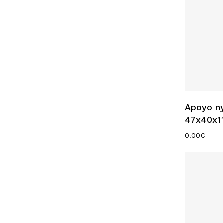
Apoyo n
47x40x1
0.00
€