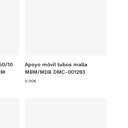
Añadir Al Carrito
 50/10
Apoyo móvil tubos malla
BM
MBM/MDB DMC-001293
0.00
€