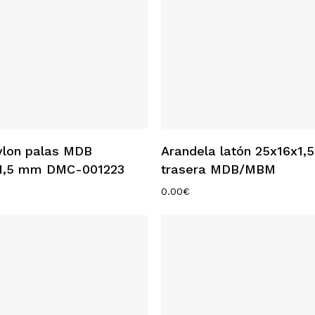
Añadir Al Carrito
Añadir Al Carrito
ylon palas MDB
Arandela latón 25x16x1,5
1,5 mm DMC-001223
trasera MDB/MBM
0.00
€