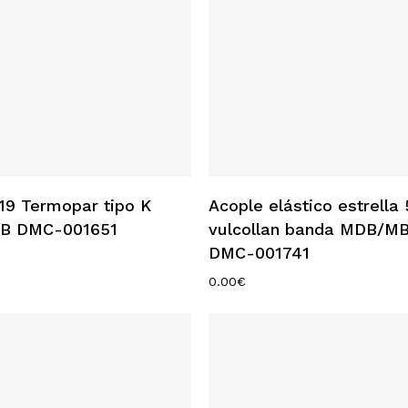
Añadir Al Carrito
Añadir Al Carrito
9 Termopar tipo K
Acople elástico estrella
B DMC-001651
vulcollan banda MDB/M
DMC-001741
0.00
€