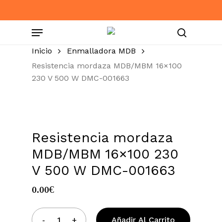
Skip
to
Menu
main
content
search
Inicio
Enmalladora MDB
Resistencia mordaza MDB/MBM 16×100
230 V 500 W DMC-001663
Resistencia mordaza
MDB/MBM 16×100 230
V 500 W DMC-001663
0.00
€
Añadir Al Carrito