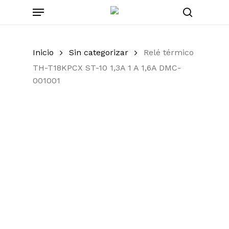
Skip
Menu
to
search
main
content
Inicio
Sin categorizar
Relé térmico
TH-T18KPCX ST-10 1,3A 1 A 1,6A DMC-
001001