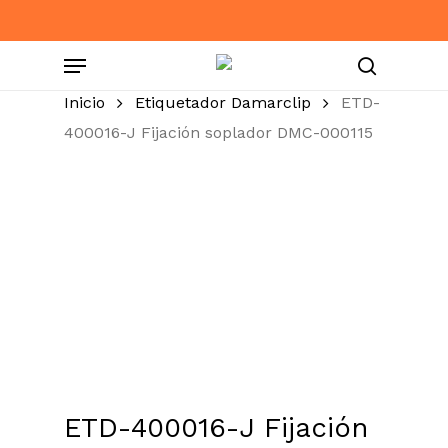
Skip
to
Menu
main
content
search
Inicio
Etiquetador Damarclip
ETD-
400016-J Fijación soplador DMC-000115
ETD-400016-J Fijación