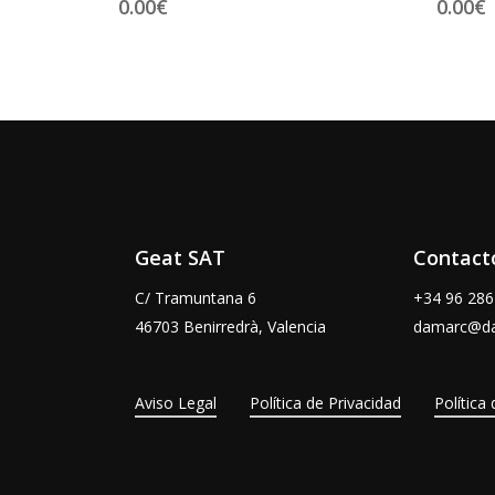
0.00
€
0.00
€
Geat SAT
Contact
C/ Tramuntana 6
+34 96 286
46703 Benirredrà, Valencia
damarc@d
Aviso Legal
Política de Privacidad
Política