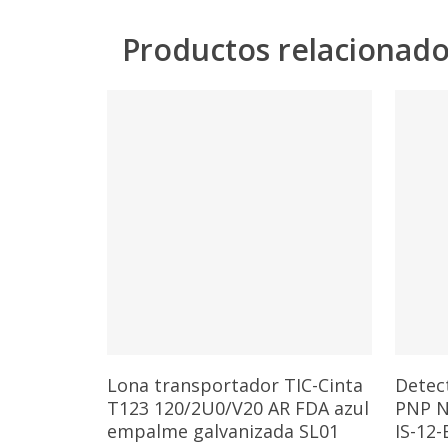
Productos relacionad
Añadir Al Carrito
Lona transportador TIC-Cinta
Detec
T123 120/2U0/V20 AR FDA azul
PNP N
empalme galvanizada SL01
IS-12