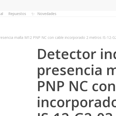
✨
al
Repuestos
Novedades
Listado Presupuesto
presencia malla M12 PNP NC con cable incorporado 2 metros IS-12
Detector in
presencia 
PNP NC con
incorporad