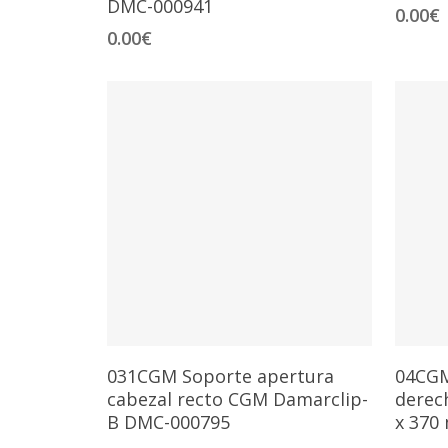
DMC-000941
0.00
€
0.00
€
Añadir Al Carrito
031CGM Soporte apertura
04CGM
cabezal recto CGM Damarclip-
derech
B DMC-000795
x 370