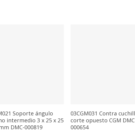
Añadir Al Carrito
Añadir Al Carrito
021 Soporte ángulo
03CGM031 Contra cuchil
o intermedio 3 x 25 x 25
corte opuesto CGM DMC
 mm DMC-000819
000654