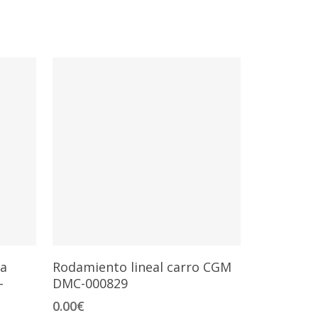
Añadir Al Carrito
la
Rodamiento lineal carro CGM
-
DMC-000829
0.00
€