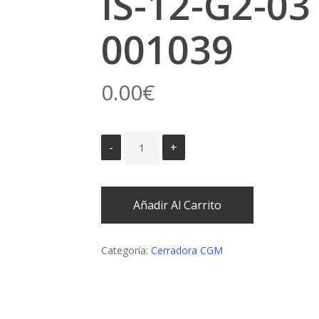
IS-12-G2-0
001039
0.00
€
Añadir Al Carrito
Categoría:
Cerradora CGM