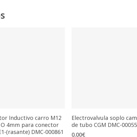
os
Añadir Al Carrito
Añadir Al Carrito
tor Inductivo carro M12
Electrovalvula soplo ca
O 4mm para conector
de tubo CGM DMC-00055
-E1-(rasante) DMC-000861
0.00
€