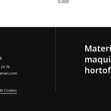
0.00
€
Materi
maqui
o
 24 76
hortof
amarc.com
 de Cookies