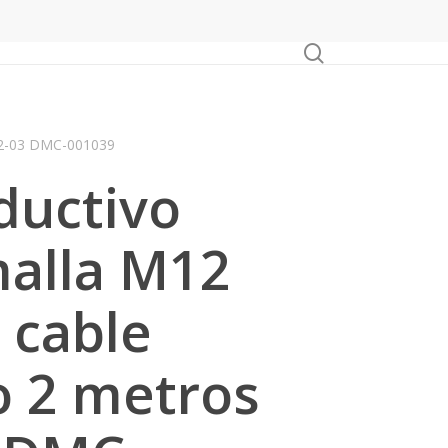
search
-G2-03 DMC-001039
ductivo
malla M12
 cable
o 2 metros