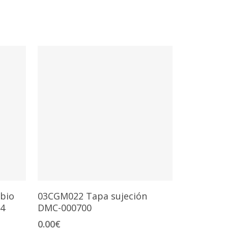
Añadir Al Carrito
mbio
03CGM022 Tapa sujeción
4
DMC-000700
0.00
€