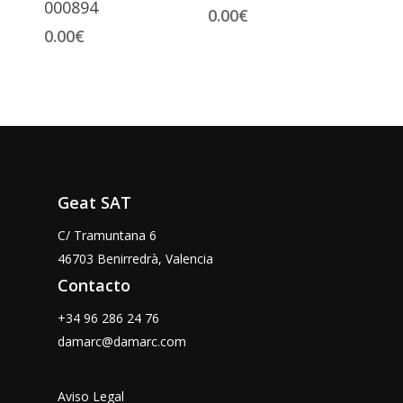
000894
0.00
€
0.00
€
Geat SAT
C/ Tramuntana 6
46703 Benirredrà, Valencia
Contacto
+34 96 286 24 76
damarc@damarc.com
Aviso Legal