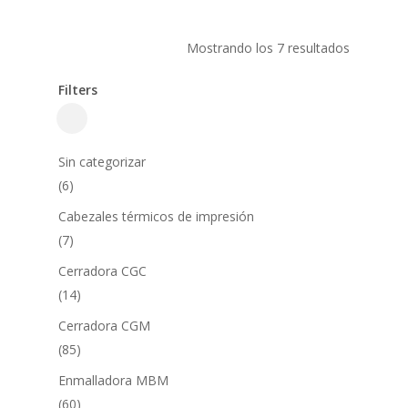
Mostrando los 7 resultados
Filters
Close
Filters
Sin categorizar
6
6
productos
Cabezales térmicos de impresión
7
7
productos
Cerradora CGC
14
14
productos
Cerradora CGM
85
85
productos
Enmalladora MBM
60
60