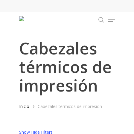
Skip
to
Menu
main
search
content
Cabezales
térmicos de
impresión
Inicio
Cabezales térmicos de impresión
Show
Hide
Filters