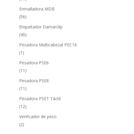
productos
Enmalladora MDB
56
56
productos
Etiquetador Damarclip
40
40
productos
Pesadora Multicabezal PEC16
1
1
producto
Pesadora PSE6
11
11
productos
Pesadora PSE8
11
11
productos
Pesadora PSET Táctil
12
12
productos
Verificador de peso
2
2
productos