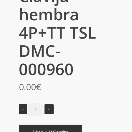
hembra
4P+TT TSL
DMC-
000960
0.00
€