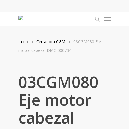
Skip
to
Menu
main
search
content
Inicio
Cerradora CGM
03CGM080 Eje
motor cabezal DMC-000734
03CGM080
Eje motor
cabezal