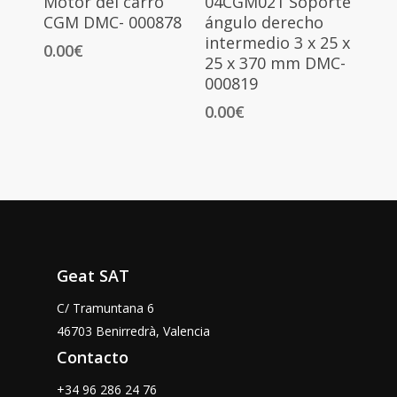
Motor del carro
04CGM021 Soporte
CGM DMC- 000878
ángulo derecho
intermedio 3 x 25 x
0.00
€
25 x 370 mm DMC-
000819
0.00
€
Geat SAT
C/ Tramuntana 6
46703 Benirredrà, Valencia
Contacto
+34 96 286 24 76